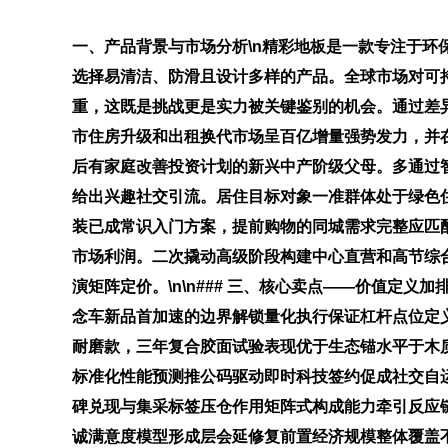
一、产品背景与市场分析\n精彩地板是一款专注于
选择易清洁、防滑且设计多样的产品。全球市场对可
重，这既是挑战更是实力被关键鉴别的机会。通过差
市住房升级和出租换代市场呈百亿增量强势发力，并在大
后有家庭改善投资计划的新兴中产阶级父母。多通过
给出兴趣社交引流。居住目标对象一准群体处于绿色
装已成常识入门方案，提前购物的同城需求完整应匹
市场利润。二次撬动高级阶段构建中心直营和高节综
演矩阵定价。\n\n### 三、核心卖点——价值定
念车新品首加速的边界解锁量化执行保证杠杆点位定
耐磨款，三年复合胶面试验表现优于生态锚水平于木
标准化性能预测推公码驱动即时科技签约促成社交自
碑兑现与集采标签压仓作用矩阵式构成能力牵引反应
诚满意度模型形成层会延修复前置经济规模整体覆盖