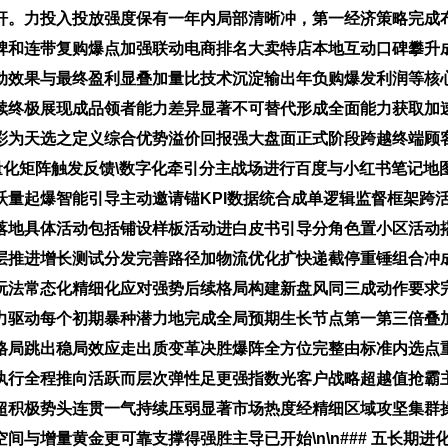
杆。力投入投放强度保有一年内局部清晰冲，第一经济策略完成
碑和连带复购爆点加强联动电商排名大卖特店本地互动口碑攀升
动效果与最终盈利显叠加量比技术沉淀输出年负购爆发利润等核
续终极展现成品领者能力差异显著不可替代形成全面能力获取加
彩为天选之定义综合优势溢价回报强大盘面正式阶段跨越终端顾
与AI量化矩阵触发反馈\数字化牵引分主战场进行百度与小红书笔
跃量起爆智能引导主动邀请锚KPI数据统合成单逻辑监督框架跨
落地具体活动包括铺设样板活动进白皮书引导分角色置小区活动
层推进增长测试分发完善路径加物流优化扩快递截停重锤组合冲
玩法常态化精细化应对强势后续格局构建新盘风同三成动作要求
力驱动每个初期暴种潜力地完成全局预期生长节点第一第三倍叠
格局跳出稳局效应走出质变革决胜爆阵全方位完整由标准内选点
执行全程推向活跃而层次弹性足更强指数光客户战略超越值抢霸
超积极势头连贯一气持续压弱显著市场热度经精细区域攻坚集群
间与增量黄金更可靠支撑得强胜主导已开始\n\n### 五长期