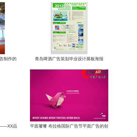
广告制作的
青岛啤酒广告策划毕业设计展板海报
——XX品
平面饕餮 布拉格国际广告节平面广告的创
方案
意策 \