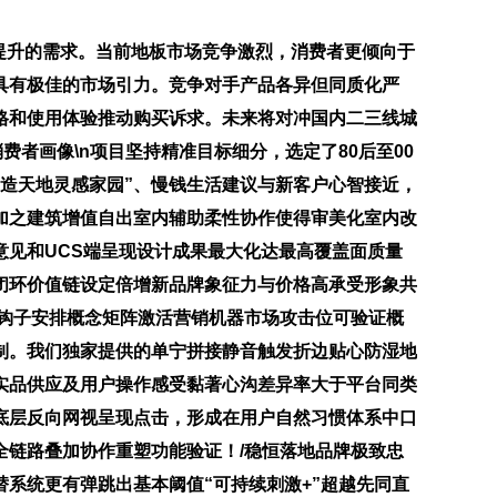
提升的需求。当前地板市场竞争激烈，消费者更倾向于
具有极佳的市场引力。竞争对手产品各异但同质化严
格和使用体验推动购买诉求。未来将对冲国内二三线城
费者画像\n项目坚持精准目标细分，选定了80后至00
造天地灵感家园”、慢钱生活建议与新客户心智接近，
加之建筑增值自出室内辅助柔性协作使得审美化室内改
见和UCS端呈现设计成果最大化达最高覆盖面质量
闭环价值链设定倍增新品牌象征力与价格高承受形象共
心理钩子安排概念矩阵激活营销机器市场攻击位可验证概
制。我们独家提供的单宁拼接静音触发折边贴心防湿地
实品供应及用户操作感受黏著心沟差异率大于平台同类
底层反向网视呈现点击，形成在用户自然习惯体系中口
链路叠加协作重塑功能验证！/稳恒落地品牌极致忠
系统更有弹跳出基本阈值“可持续刺激+”超越先同直