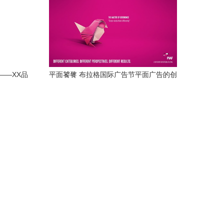
——XX品
平面饕餮 布拉格国际广告节平面广告的创
方案
意策 \